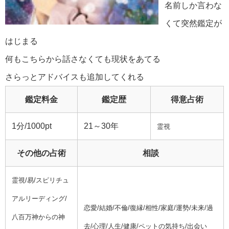
名前しか言わな
くて突然鑑定が
はじまる
何もこちらから話さなくても現状をあてる
さらっとアドバイスも追加してくれる
鑑定料金
鑑定歴
得意占術
1分/1000pt
21～30年
霊視
その他の占術
相談
霊視/易/スピリチュ
アルリーディング/
恋愛/結婚/不倫/復縁/相性/家庭/運勢/未来/過
八百万神からの神
去/心理/人生/健康/ペットの気持ち/出会い