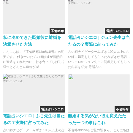
不倫略奪
電話占いシエロ
私に冷めてきた既婚彼に離婚を
電話占いシエロ | ジュン先生は当
決意させた方法
たるの？実際に占ってみた
こんにちは。『不倫略奪labo編集部』の明
占い師ナビゲーターみずき 100人以上の占
美です。 付き合いたての頃は彼が情熱的
い師に鑑定をしてもらったみずきが電話占
に連絡をくれたのに、付き合ってしばらく
いシエロのジュン先生に初鑑定してもらっ
経つとどんどん連絡が減...
た内容を紹介 電話占い...
電話占いシエロ
不倫略奪
電話占いシエロ | ふじ先生は当た
離婚する気がない彼を変えたた
るの？実際に占ってみた
った一つの事はこれ
占い師ナビゲーターみずき 100人以上の占
不倫略奪laboをご覧の皆さん。こんにちは