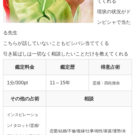
てくれる
現状の状況がド
ンピシャで当た
る先生
こちらが話していないこともビシバシ当ててくる
引き延ばしは一切なく相談したいことだけを教えてくれる
鑑定料金
鑑定歴
得意占術
1分/300pt
11～15年
霊感・四柱推命
その他の占術
相談
インスピレーショ
ン/ タロット/霊感/
恋愛/結婚/不倫/復縁/仕事/相性/家庭/運勢/未