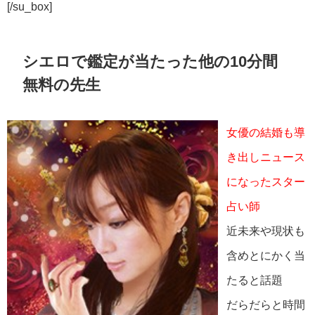
[/su_box]
シエロで鑑定が当たった他の10分間
無料の先生
女優の結婚も導
き出しニュース
になったスター
占い師
近未来や現状も
含めとにかく当
たると話題
だらだらと時間