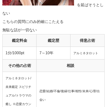
を延ばそうとし
ない
こちらの質問にのみ的確にこたえる
無駄な話が一切ない
鑑定料金
鑑定歴
得意占術
1分/1000pt
7～10年
アルミネタロット
その他の占術
相談
アルミネタロット/
未来鑑定 スピリチ
恋愛/結婚/不倫/復縁/仕事/相性/未来/心理/出
ュアル/トラウマの
会い
癒し ※恋愛カウン