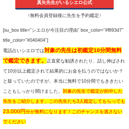
真矢先生がいるシエロ公式
↑無料会員登録後に先生を予約鑑定↑
[su_box title="シエロが今注目の理由" box_color="#f893d7"
title_color="#040404"]
対象の先生は初鑑定10分間無料
電話占いシエロでは
で鑑定できます。
正直変な勧誘されたり、話し伸ばされ
て10分以上鑑定されて結果的にお金を払うのではないか？
と疑っていたのですが、本当に無料で10分間でもききたい
こともしっかり聞けました。
対象の先生で鑑定が的中した
先生をご紹介します。この先生たち3人鑑定してもらっても
23,000円
分が無料になります！このチャンスを逃さない
でください