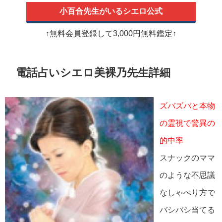
小百合先生がいるシエロ公式
↑無料会員登録して3,000円無料鑑定↑
電話占いシエロ美裸乃先生詳細
ズバズバと本物
の霊視で驚異の
的中率
スナックのママ
のような不思議
なしゃべり方で
バシバシ当てる