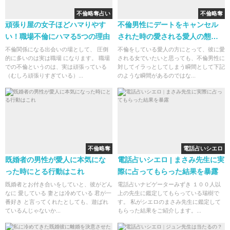
不倫略奪占い
不倫略奪
頑張り屋の女子ほどハマりやす
不倫男性にデートをキャンセル
い！職場不倫にハマる5つの理由
された時の愛される愛人の態度
とは
不倫関係になる出会いの場として、 圧倒
不倫をしている愛人の方にとって、彼に愛
的に多いのは実は職場 になります。 職場
される女でいたいと思っても、不倫男性に
での不倫というのは、実は頑張っている
対してイラっとしてしまう瞬間として下記
（むしろ頑張りすぎている）...
のような瞬間があるのではな...
不倫略奪
電話占いシエロ
既婚者の男性が愛人に本気にな
電話占いシエロ | まさみ先生に実
った時にとる行動はこれ
際に占ってもらった結果を暴露
既婚者とお付き合いをしていと、彼がどん
電話占いナビゲーターみずき １００人以
なに 愛している 妻とは冷めている 君が一
上の先生に鑑定してもらっている瑞樹で
番好き と言ってくれたとしても、遊ばれ
す。 私がシエロのまさみ先生に鑑定して
ているんじゃないか...
もらった結果をご紹介します。...