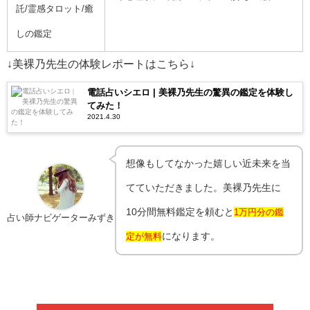
託/霊感タロット/癒
しの鑑定
↓美裸乃先生の体験レポートはこちら↓
電話占いシエロ | 美裸乃先生の驚異の鑑定を体験し
てみた！
2021.4.30
想像もしてなかった嬉しい近未来を当
てていただきました。美裸乃先生に
10分間無料鑑定を頼むと
1万円分の鑑
占い師ナビゲーターみずき
になります。
定が無料