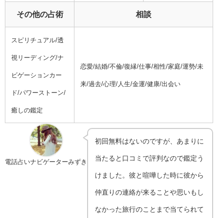
その他の占術
相談
スピリチュアル/透
視リーディング/ナ
恋愛/結婚/不倫/復縁/仕事/相性/家庭/運勢/未
ビゲーションカー
来/過去/心理/人生/金運/健康/出会い
ド/パワーストーン/
癒しの鑑定
初回無料はないのですが、あまりに
当たると口コミで評判なので鑑定う
電話占いナビゲーターみずき
けました。彼と喧嘩した時に彼から
仲直りの連絡が来ることや思いもし
なかった旅行のことまで当てられて