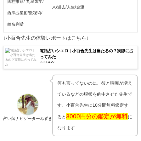
四柱推命/ 九星気学/
来/過去/人生/金運
西洋占星術/数秘術/
姓名判断
↓小百合先生の体験レポートはこちら↓
電話占いシエロ | 小百合先生は当たるの？実際に占
ってみた
2021.4.27
何も言ってないのに、彼と喧嘩が増え
ているなどの現状を的中させた先生で
す。小百合先生に10分間無料鑑定す
3000円分の鑑定が無料
ると
に
占い師ナビゲーターみずき
なります