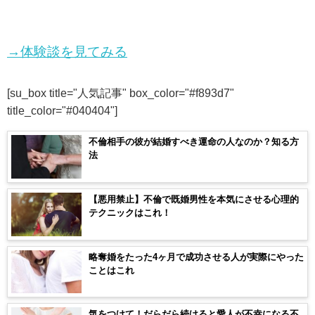
→体験談を見てみる
[su_box title="人気記事" box_color="#f893d7"
title_color="#040404"]
不倫相手の彼が結婚すべき運命の人なのか？知る方
法
【悪用禁止】不倫で既婚男性を本気にさせる心理的
テクニックはこれ！
略奪婚をたった4ヶ月で成功させる人が実際にやった
ことはこれ
気をつけて！だらだら続けると愛人が不幸になる不