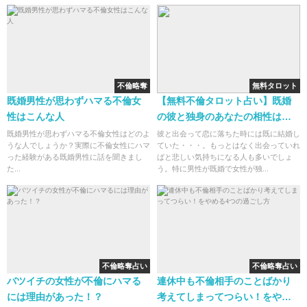
不倫略奪
無料タロット
既婚男性が思わずハマる不倫女
【無料不倫タロット占い】既婚
性はこんな人
の彼と独身のあなたの相性は良
いのか？
既婚男性が思わずハマる不倫女性はどのよ
彼と出会って恋に落ちた時には既に結婚し
うな人でしょうか？実際に不倫女性にハマ
ていた・・・。もっとはなく出会っていれ
った経験がある既婚男性に話を聞きまし
ばと悲しい気持ちになる人も多いでしょ
た...
う。特に男性が既婚で女性が独...
不倫略奪占い
不倫略奪占い
バツイチの女性が不倫にハマる
連休中も不倫相手のことばかり
には理由があった！？
考えてしまってつらい！をやめ