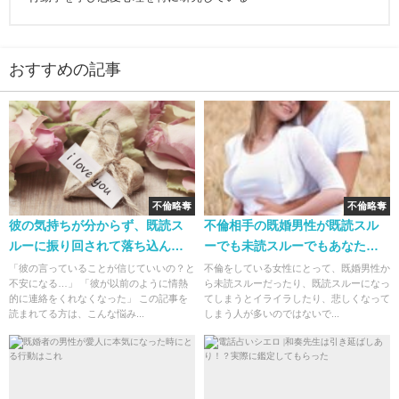
おすすめの記事
不倫略奪
不倫略奪
彼の気持ちが分からず、既読ス
不倫相手の既婚男性が既読スル
ルーに振り回されて落ち込んで
ーでも未読スルーでもあなたが
いた私が不倫から略奪婚できた
愛されている理由
「彼の言っていることが信じていいの？と
不倫をしている女性にとって、既婚男性か
不安になる…」 「彼が以前のように情熱
ら未読スルーだったり、既読スルーになっ
話
的に連絡をくれなくなった」 この記事を
てしまうとイライラしたり、悲しくなって
読まれてる方は、こんな悩み...
しまう人が多いのではないで...