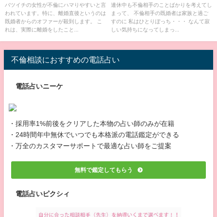
る4つの過ごし方
バツイチの女性が不倫にハマりやすいと言
連休中も不倫相手のことばかりを考えてし
われています。特に、離婚直後というのは
まって、 不倫相手の既婚者は家族と過ご
既婚者からのオファーが殺到します。 こ
すのに 私はひとりぼっち・・・ なんて寂
れは、実際に離婚をしたこと...
しい気持ちになってしまっ...
不倫相談におすすめの電話占い
電話占いニーケ
・採用率1%前後をクリアした本物の占い師のみが在籍
・24時間年中無休でいつでも本格派の電話鑑定ができる
・万全のカスタマーサポートで最適な占い師をご提案
無料で鑑定してもらう
電話占いピクシィ