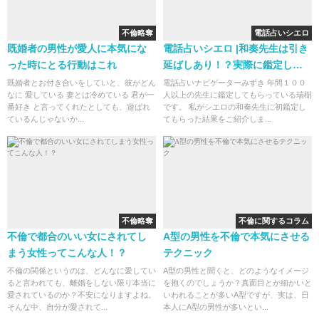
不倫略奪
電話占いシエロ
既婚者の男性が愛人に本気にな
電話占いシエロ |和奏先生は引き
った時にとる行動はこれ
延ばしあり！？実際に鑑定して
もらった
既婚者とお付き合いをしていと、彼がどん
電話占いナビゲーターみずき 年間１００
なに 愛している 妻とは冷めている 君が一
人以上の先生に鑑定してもらっている瑞樹
番好き と言ってくれたとしても、遊ばれ
です。 私がシエロの和奏先生に初鑑定し
ているんじゃないか...
てもらった結果をご紹介しま...
不倫略奪
不倫に関するコラム
不倫で都合のいい女にされてし
A型の男性を不倫で本気にさせる
まう女性ってこんな人！？
テクニック
不倫の関係というのは、どんなに愛してい
A型の男性と聞くと、どのようなイメージ
ると言われても、離婚をしない限り本当に
を抱くのでしょうか？真面目とか細かいと
愛されているのか？不安になりますよね。
いわれることが多いA型ですが、実は、日
そんな中、自分が愛されて...
本人にA型の男性が多いとい...