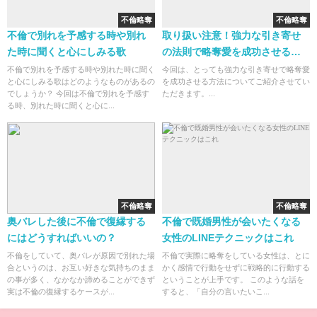
不倫略奪
不倫略奪
不倫で別れを予感する時や別れ
取り扱い注意！強力な引き寄せ
た時に聞くと心にしみる歌
の法則で略奪愛を成功させる方
法
不倫で別れを予感する時や別れた時に聞く
今回は、とっても強力な引き寄せで略奪愛
と心にしみる歌はどのようなものがあるの
を成功させる方法についてご紹介させてい
でしょうか？ 今回は不倫で別れを予感す
ただきます。...
る時、別れた時に聞くと心に...
不倫略奪
不倫略奪
奥バレした後に不倫で復縁する
不倫で既婚男性が会いたくなる
にはどうすればいいの？
女性のLINEテクニックはこれ
不倫をしていて、奥バレが原因で別れた場
不倫で実際に略奪をしている女性は、とに
合というのは、お互い好きな気持ちのまま
かく感情で行動をせずに戦略的に行動する
の事が多く、なかなか諦めることができず
ということが上手です。 このような話を
実は不倫の復縁するケースが...
すると、「自分の言いたいこ...