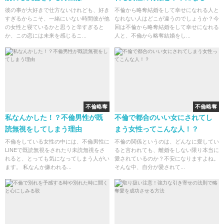
性の特徴
彼の事が大好きで仕方ないけれども、好き
不倫から略奪結婚をして幸せになれる人と
すぎるからこそ、一緒にいない時間彼が他
なれない人はどこが違うのでしょうか？今
の女性と寝ているかと思うと辛すぎると
回は不倫から略奪結婚をして幸せになれる
か、この恋には未来を感じるこ...
人と、不倫から略奪結婚をし...
不倫略奪
不倫略奪
私なんかした！？不倫男性が既
不倫で都合のいい女にされてし
読無視をしてしまう理由
まう女性ってこんな人！？
不倫をしている女性の中には、不倫男性に
不倫の関係というのは、どんなに愛してい
LINEで既読無視をされたり未読無視をさ
ると言われても、離婚をしない限り本当に
れると、とっても気になってしまう人がい
愛されているのか？不安になりますよね。
ます。 私なんか嫌われる...
そんな中、自分が愛されて...