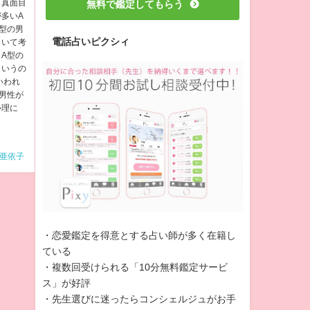
？真面目
無料で鑑定してもらう
多いA
型の男
電話占いピクシィ
引いて考
A型の
というの
いわれ
男性が
心理に
亜依子
・恋愛鑑定を得意とする占い師が多く在籍し
ている
・複数回受けられる「10分無料鑑定サービ
ス」が好評
・先生選びに迷ったらコンシェルジュがお手