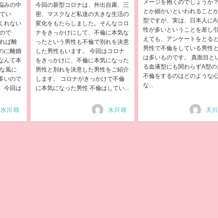
メージを抱くのでしょうか
悩みの中
今回の新型コロナは、外出自粛、三
とか細かいといわれることが
てい
密、マスクなど私達の大きな生活の
型ですが、実は、日本人にA
くれない
変化をもたらしました。そんなコロ
性が多いということを差し
ので
ナをきっかけにして、不倫に本気な
えても、アンケートをとると
あれば離
ったという男性も不倫で別れを決意
男性で不倫をしている男性
のに離婚
した男性もいます。 今回はコロナ
は多いものです。 真面目と
なんて本
をきっかけに、不倫に本気になった
る血液型にも関わらずA型の
んな風に
男性と別れを決意した男性をご紹介
不倫をするのはどのような
多いので
します。 コロナがきっかけで不倫
な...
。今回は
に本気になった男性 不倫はしてい...
水川 咲
水川 咲
天川