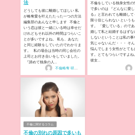
法
不倫をしている独身女性の
で多いのは 『どんなに愛し
どうしても彼に離婚してほしい 私
る』と言われても離婚して
が略奪愛を叶えたたった一つの方法
限り信じられない というも
編集部のあんなと申します 不倫と
す。 「愛している」ので
いう恋は彼と一緒にいる時は幸せだ
婚して私と結婚するはずな
けれどもそれ以外の時間はつらいこ
しないということは私の事
とが多いですよね。 私も、あなた
気じゃないんだ・・・ そ
と同じ経験をしていたのでわかりま
悩んでしまう女性がとても
す。 私の場合は当時の同じ会社の
す。とてもつらいですよね
上司とお付き合いをしていました。
彼女...
『諦めて独身の人...
不倫略奪 研究所
不倫に関するコラム
不倫の別れの原因で多いも