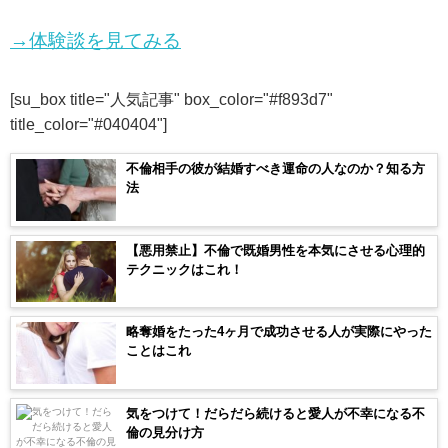
→体験談を見てみる
[su_box title="人気記事" box_color="#f893d7"
title_color="#040404"]
不倫相手の彼が結婚すべき運命の人なのか？知る方
法
【悪用禁止】不倫で既婚男性を本気にさせる心理的
テクニックはこれ！
略奪婚をたった4ヶ月で成功させる人が実際にやった
ことはこれ
気をつけて！だらだら続けると愛人が不幸になる不
倫の見分け方