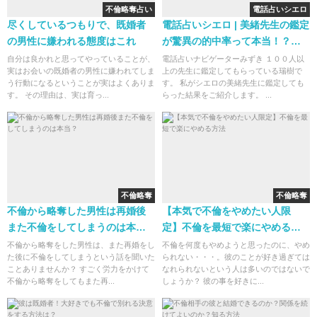
不倫略奪占い
電話占いシエロ
尽くしているつもりで、既婚者
電話占いシエロ | 美緒先生の鑑定
の男性に嫌われる態度はこれ
が驚異の的中率って本当！？体
験してみた
自分は良かれと思ってやっていることが、
電話占いナビゲーターみずき １００人以
実はお会いの既婚者の男性に嫌われてしま
上の先生に鑑定してもらっている瑞樹で
う行動になるということが実はよくありま
す。 私がシエロの美緒先生に鑑定しても
す。 その理由は、実は育っ...
らった結果をご紹介します。 ...
不倫略奪
不倫略奪
不倫から略奪した男性は再婚後
【本気で不倫をやめたい人限
また不倫をしてしまうのは本
定】不倫を最短で楽にやめる方
当？
法
不倫から略奪をした男性は、また再婚をし
不倫を何度もやめようと思ったのに、やめ
た後に不倫をしてしまうという話を聞いた
られない・・・。彼のことが好き過ぎては
ことありませんか？ すごく労力をかけて
なれられないという人は多いのではないで
不倫から略奪をしてもまた再...
しょうか？ 彼の事を好きに...