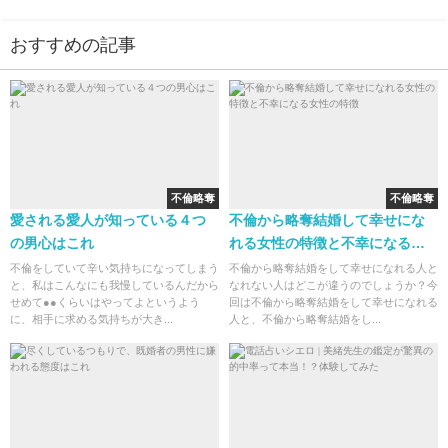
おすすめの記事
不倫略奪
不倫略奪
愛される愛人が知っている４つ
不倫から略奪結婚して幸せにな
の男心はこれ
れる女性の特徴と不幸になる女
性の特徴
不倫をしていて辛い気持ちになってしまう
不倫から略奪結婚をして幸せになれる人と
と、私はこんなにも我慢しているんだから
なれない人はどこが違うのでしょうか？今
せめて●●くらいはやってよというよう
回は不倫から略奪結婚をして幸せになれる
に、相手に求める気持ちが大き...
人と、不倫から略奪結婚をし...