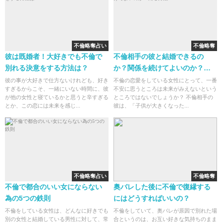
不倫略奪占い
不倫略奪
彼は既婚者！大好きでも不倫で
不倫相手の彼と結婚できるの
別れる決意をする方法は？
か？関係を続けてよいのか？知
る方法
彼の事が大好きで仕方ないけれども、好き
不倫の恋愛をしている女性にとって、一番
すぎるからこそ、一緒にいない時間に、彼
不安に思うところは未来がみえないという
が他の女性と寝ているかと思うと辛すぎる
ところではないでしょうか？ 不倫相手の
とか、この恋には未来を感じ...
彼は、「子供が大きくなった...
不倫略奪占い
不倫略奪
不倫で都合のいい女にならない
奥バレした後に不倫で復縁する
為の5つの鉄則
にはどうすればいいの？
不倫をしている女性は、どんなに好きでも
不倫をしていて、奥バレが原因で別れた場
別の女性と結婚している男性に対して、常
合というのは、お互い好きな気持ちのまま