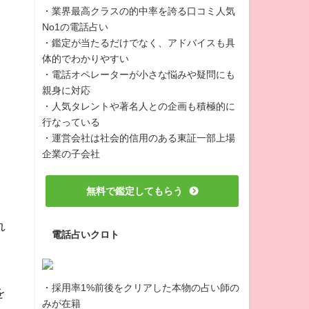
・業界最高クラスの的中率を誇る口コミ人気
No1の電話占い
・鑑定が当たるだけでなく、アドバイスも具
体的でわかりやすい
・電話オペレーターが小さな悩みや疑問にも
親身に対応
・人気タレントや著名人との企画も積極的に
行なっている
・運営会社は社会的信用のある東証一部上場
企業の子会社
無料で鑑定してもらう
れ
電話占いクロト
・採用率1%前後をクリアした本物の占い師の
を
みが在籍