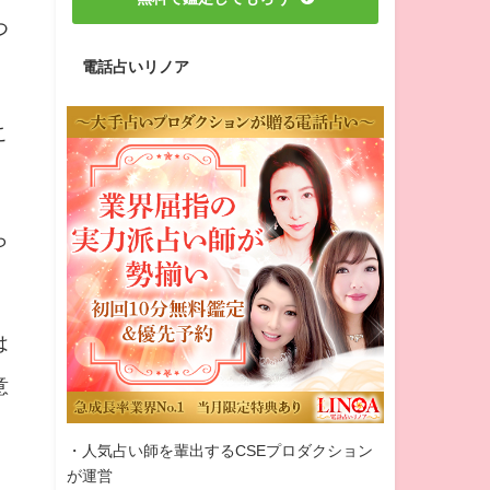
つ
電話占いリノア
こ
ら
は
意
・人気占い師を輩出するCSEプロダクション
が運営